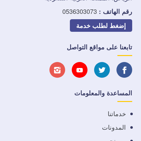
رقم الهاتف :
0536303073
إضغط لطلب خدمة
تابعنا على مواقع التواصل
تابعنا
تابعنا
تابعنا
تابعنا
على
على
على
على
المساعدة والمعلومات
فيسبوك
تويتر
يوتيوب
انستجرام
خدماتنا
المدونات
من نحن