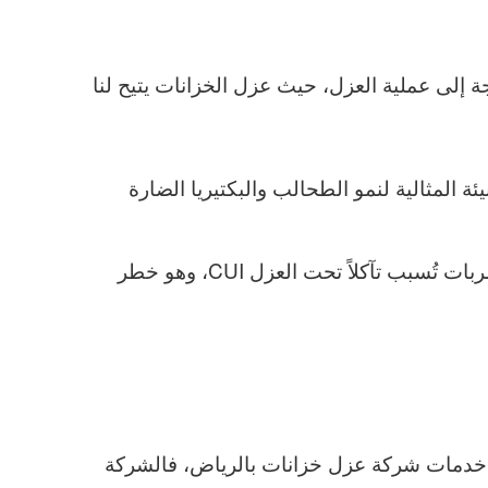
جة إلى عملية العزل، حيث عزل الخزانات يتيح لنا
ة المثالية لنمو الطحالب والبكتيريا الضارة
حيث يعد العزل المائي الفعال درعاً ضد تفاعلات التسرب والرطوبة فالتسربات تُسبب تآكلاً تحت العزل CUI، وهو خطر
فيذ خدمات شركة عزل خزانات بالرياض، فالشركة