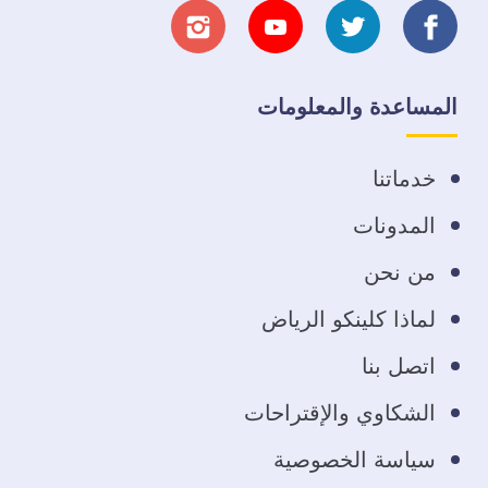
تابعنا
تابعنا
تابعنا
تابعنا
على
على
على
على
المساعدة والمعلومات
فيسبوك
تويتر
يوتيوب
انستجرام
خدماتنا
المدونات
من نحن
لماذا كلينكو الرياض
اتصل بنا
الشكاوي والإقتراحات
سياسة الخصوصية