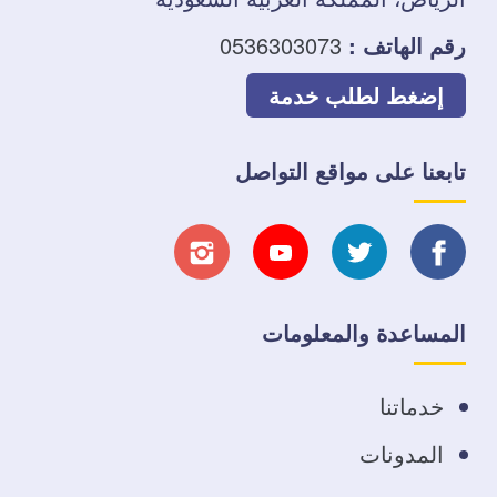
رقم الهاتف :
0536303073
إضغط لطلب خدمة
تابعنا على مواقع التواصل
تابعنا
تابعنا
تابعنا
تابعنا
على
على
على
على
المساعدة والمعلومات
فيسبوك
تويتر
يوتيوب
انستجرام
خدماتنا
المدونات