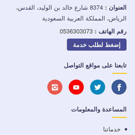
العنوان :
8374 شارع خالد بن الوليد، القدس،
الرياض، المملكة العربية السعودية
رقم الهاتف :
0536303073
إضغط لطلب خدمة
تابعنا على مواقع التواصل
تابعنا
تابعنا
تابعنا
تابعنا
على
على
على
على
المساعدة والمعلومات
فيسبوك
تويتر
يوتيوب
انستجرام
خدماتنا