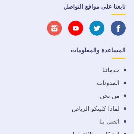
تابعنا على مواقع التواصل
تابعنا
تابعنا
تابعنا
تابعنا
على
على
على
على
المساعدة والمعلومات
فيسبوك
تويتر
يوتيوب
انستجرام
خدماتنا
المدونات
من نحن
لماذا كلينكو الرياض
اتصل بنا
الشكاوي والإقتراحات