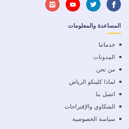
تابعنا
تابعنا
تابعنا
تابعنا
على
على
على
على
المساعدة والمعلومات
فيسبوك
تويتر
يوتيوب
انستجرام
خدماتنا
المدونات
من نحن
لماذا كلينكو الرياض
اتصل بنا
الشكاوي والإقتراحات
سياسة الخصوصية