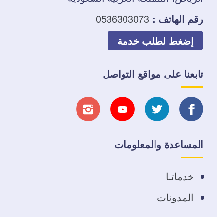
رقم الهاتف :
0536303073
إضغط لطلب خدمة
تابعنا على مواقع التواصل
تابعنا
تابعنا
تابعنا
تابعنا
على
على
على
على
المساعدة والمعلومات
فيسبوك
تويتر
يوتيوب
انستجرام
خدماتنا
المدونات