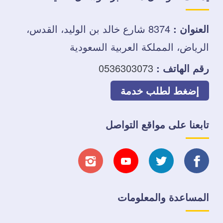
العنوان :
8374 شارع خالد بن الوليد، القدس،
الرياض، المملكة العربية السعودية
رقم الهاتف :
0536303073
إضغط لطلب خدمة
تابعنا على مواقع التواصل
تابعنا
تابعنا
تابعنا
تابعنا
على
على
على
على
المساعدة والمعلومات
فيسبوك
تويتر
يوتيوب
انستجرام