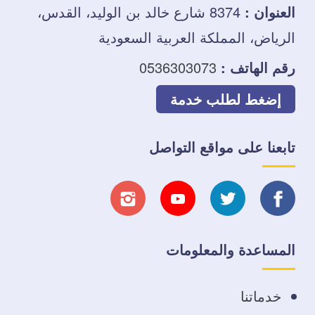
العنوان :
8374 شارع خالد بن الوليد، القدس،
الرياض، المملكة العربية السعودية
رقم الهاتف :
0536303073
إضغط لطلب خدمة
تابعنا على مواقع التواصل
تابعنا
تابعنا
تابعنا
تابعنا
على
على
على
على
المساعدة والمعلومات
فيسبوك
تويتر
يوتيوب
انستجرام
خدماتنا