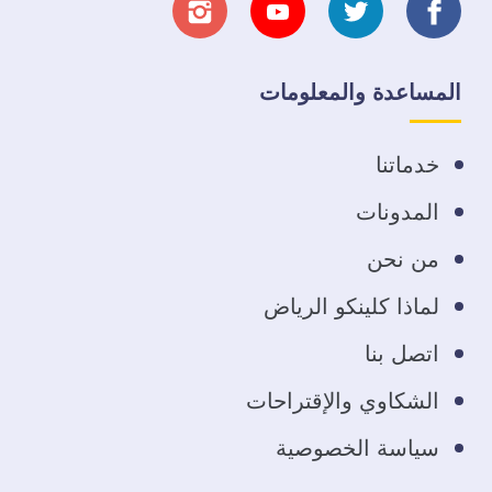
تابعنا
تابعنا
تابعنا
تابعنا
على
على
على
على
المساعدة والمعلومات
فيسبوك
تويتر
يوتيوب
انستجرام
خدماتنا
المدونات
من نحن
لماذا كلينكو الرياض
اتصل بنا
الشكاوي والإقتراحات
سياسة الخصوصية