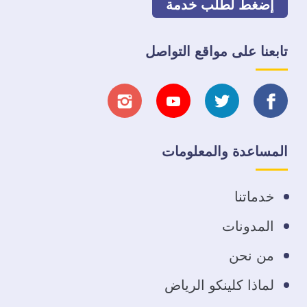
إضغط لطلب خدمة
تابعنا على مواقع التواصل
تابعنا
تابعنا
تابعنا
تابعنا
على
على
على
على
المساعدة والمعلومات
فيسبوك
تويتر
يوتيوب
انستجرام
خدماتنا
المدونات
من نحن
لماذا كلينكو الرياض