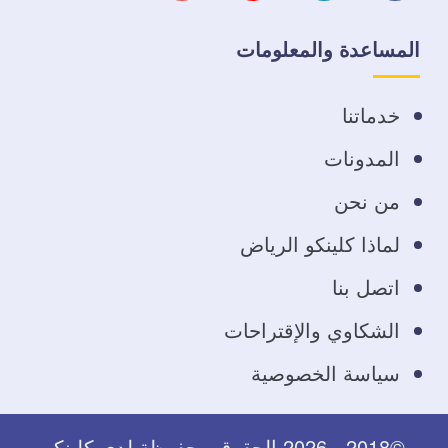
على
على
على
على
المساعدة والمعلومات
فيسبوك
تويتر
يوتيوب
انستجرام
خدماتنا
المدونات
من نحن
لماذا كلينكو الرياض
اتصل بنا
الشكاوي والإقتراحات
سياسة الخصوصية
©2018 - 2026 الحقوق محفوظة لدى كلينكو