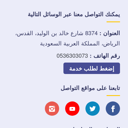
يمكنك التواصل معنا عبر الوسائل التالية
العنوان :
8374 شارع خالد بن الوليد، القدس،
الرياض، المملكة العربية السعودية
رقم الهاتف :
0536303073
إضغط لطلب خدمة
تابعنا على مواقع التواصل
تابعنا
تابعنا
تابعنا
تابعنا
على
على
على
على