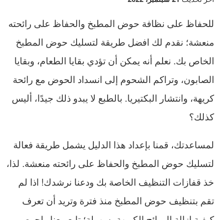
للحفاظ على نظافة حوض المطبخ والحفاظ على رائحته
منعشة؛ نقدم لك افضل طريقة لتسليك حوض المطبخ
الخاص بك. نعلم أنه يمكن أن تؤدي بقايا الطعام، وبقايا
الصابون، وتراكم الشحوم إلى انسداد الحوض مع رائحة
كريهة، وانتشار البكتيريا. بالطبع لا يبدو ذلك جيدًا، أليس
كذلك؟
لمساعدتك، قمنا بإعداد هذا الدليل يشمل طريقة فعالة
لتسليك حوض المطبخ والحفاظ على رائحته منعشة. لذا،
خذ قفازات التنظيف الخاصة بك ودعنا نرشدك! اذا لم
تقم بتنظيف حوض المطبخ منذ فترة وتريد أن تعرف
كيفية إزالة الروائح الكريهة بسهولة؛ تابع معنا واحرص