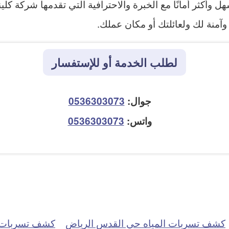
أكثر أمانًا مع الخبرة والاحترافية التي تقدمها شركة كل
وآمنة لك ولعائلتك أو مكان عملك.
لطلب الخدمة أو للإستفسار
جوال:
0536303073
واتس:
0536303073
كشف تسربات المياه حي القدس الرياض
كشف تسربات ا