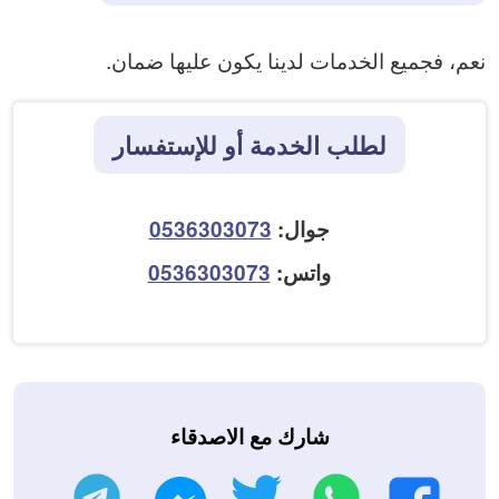
نعم، فجميع الخدمات لدينا يكون عليها ضمان.
لطلب الخدمة أو للإستفسار
جوال:
0536303073
واتس:
0536303073
شارك مع الاصدقاء
واتساب
تويتر
تليجرام
فيسبوك
ماسنجر