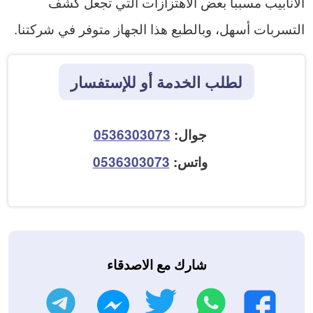
الأنابيب مسبباً بعض الاهتزازات التي تجعل كشف
التسربات أسهل، وبالطبع هذا الجهاز متوفر في شركتنا.
لطلب الخدمة أو للإستفسار
جوال:
0536303073
واتس:
0536303073
شارك مع الاصدقاء
واتساب
تويتر
تليجرام
فيسبوك
ماسنجر