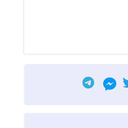
ب
تويتر
تليجرام
ماسنجر