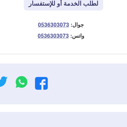
لطلب الخدمة أو للإستفسار
جوال:
0536303073
واتس:
0536303073
واتسا
فيسبوك