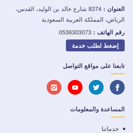
العنوان :
8374 شارع خالد بن الوليد، القدس،
الرياض، المملكة العربية السعودية
رقم الهاتف :
0536303073
إضغط لطلب خدمة
تابعنا على مواقع التواصل
تابعنا
تابعنا
تابعنا
تابعنا
على
على
على
على
المساعدة والمعلومات
فيسبوك
تويتر
يوتيوب
انستجرام
خدماتنا