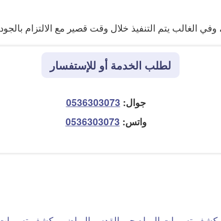
 الغالب يتم التنفيذ خلال وقت قصير مع الالتزام بالجودة
لطلب الخدمة أو للإستفسار
جوال:
0536303073
واتس:
0536303073
كشف تسربات المياه حي القدس الرياض
كشف تسربات ا