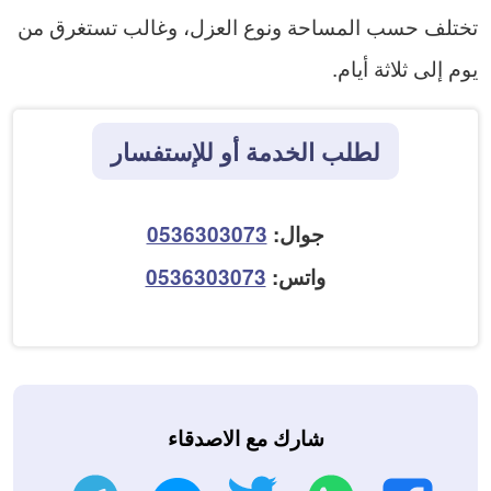
تختلف حسب المساحة ونوع العزل، وغالب تستغرق من
يوم إلى ثلاثة أيام.
لطلب الخدمة أو للإستفسار
جوال:
0536303073
واتس:
0536303073
شارك مع الاصدقاء
واتساب
تويتر
تليجرام