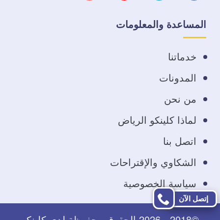
على
على
على
على
المساعدة والمعلومات
فيسبوك
تويتر
يوتيوب
انستجرام
خدماتنا
المدونات
من نحن
لماذا كلينكو الرياض
اتصل بنا
الشكاوي والإقتراحات
سياسة الخصوصية
إتصل الآن
©2018 - 2026 الحقوق محفوظة لدى كلينكو