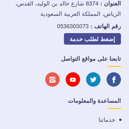
العنوان :
8374 شارع خالد بن الوليد، القدس،
الرياض، المملكة العربية السعودية
رقم الهاتف :
0536303073
إضغط لطلب خدمة
تابعنا على مواقع التواصل
تابعنا
تابعنا
تابعنا
تابعنا
على
على
على
على
المساعدة والمعلومات
فيسبوك
تويتر
يوتيوب
انستجرام
خدماتنا