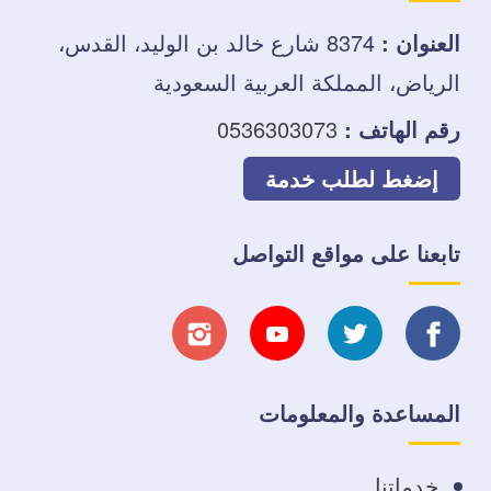
العنوان :
8374 شارع خالد بن الوليد، القدس،
الرياض، المملكة العربية السعودية
رقم الهاتف :
0536303073
إضغط لطلب خدمة
تابعنا على مواقع التواصل
تابعنا
تابعنا
تابعنا
تابعنا
على
على
على
على
المساعدة والمعلومات
فيسبوك
تويتر
يوتيوب
انستجرام
خدماتنا