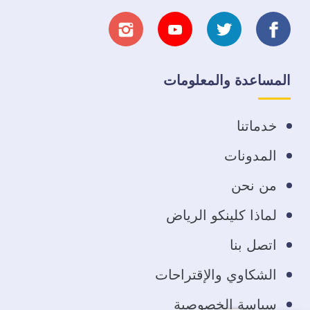
تابعنا
تابعنا
تابعنا
تابعنا
على
على
على
على
المساعدة والمعلومات
فيسبوك
تويتر
يوتيوب
انستجرام
خدماتنا
المدونات
من نحن
لماذا كلينكو الرياض
اتصل بنا
الشكاوي والإقتراحات
سياسة الخصوصية