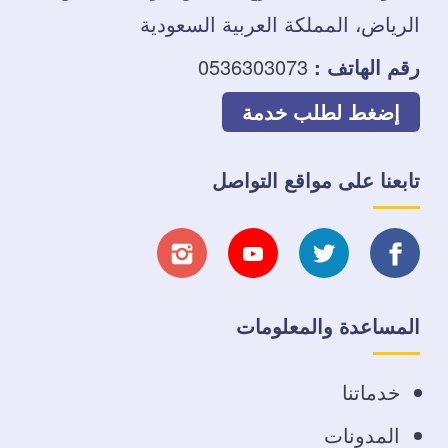
الرياض، المملكة العربية السعودية
رقم الهاتف :
0536303073
إضغط لطلب خدمة
تابعنا على مواقع التواصل
تابعنا
تابعنا
تابعنا
تابعنا
على
على
على
على
المساعدة والمعلومات
فيسبوك
تويتر
يوتيوب
انستجرام
خدماتنا
المدونات