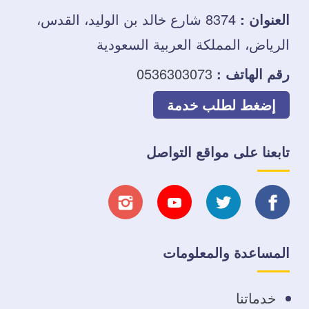
العنوان :
8374 شارع خالد بن الوليد، القدس،
الرياض، المملكة العربية السعودية
رقم الهاتف :
0536303073
إضغط لطلب خدمة
تابعنا على مواقع التواصل
تابعنا
تابعنا
تابعنا
تابعنا
على
على
على
على
المساعدة والمعلومات
فيسبوك
تويتر
يوتيوب
انستجرام
خدماتنا