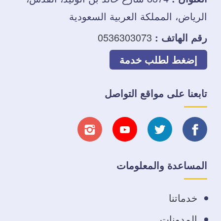
الرياض، المملكة العربية السعودية
رقم الهاتف :
0536303073
إضغط لطلب خدمة
تابعنا على مواقع التواصل
تابعنا
تابعنا
تابعنا
تابعنا
على
على
على
على
المساعدة والمعلومات
فيسبوك
تويتر
يوتيوب
انستجرام
خدماتنا
المدونات