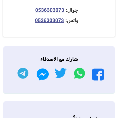
جوال:
0536303073
واتس:
0536303073
شارك مع الاصدقاء
واتساب
تويتر
تليجرام
فيسبوك
ماسنجر