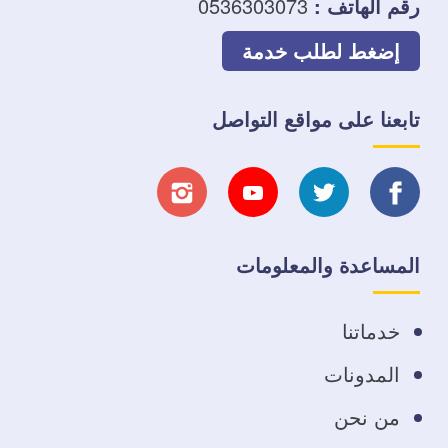
رقم الهاتف :
0536303073
إضغط لطلب خدمة
تابعنا على مواقع التواصل
تابعنا
تابعنا
تابعنا
تابعنا
على
على
على
على
المساعدة والمعلومات
فيسبوك
تويتر
يوتيوب
انستجرام
خدماتنا
المدونات
من نحن