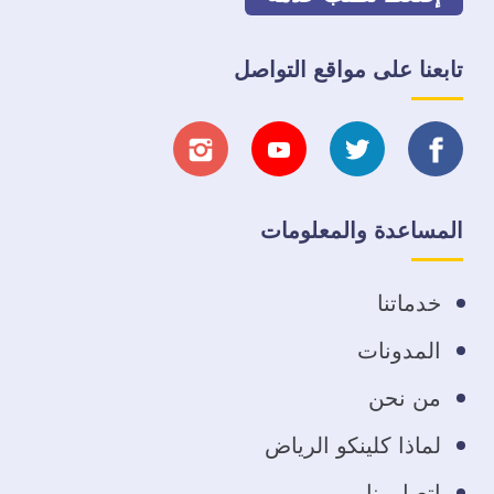
تابعنا على مواقع التواصل
تابعنا
تابعنا
تابعنا
تابعنا
على
على
على
على
المساعدة والمعلومات
فيسبوك
تويتر
يوتيوب
انستجرام
خدماتنا
المدونات
من نحن
لماذا كلينكو الرياض
اتصل بنا