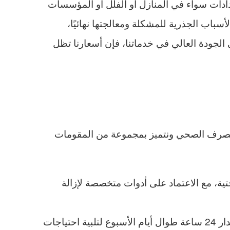
سدادات سواء في المنازل أو الفلل أو المؤسسات
سباب الجذرية للمشكلة ومعالجتها نهائيًا،
لجودة العالي في خدماتنا، فإن أسعارنا تظل
لصرف الصحي ونتميز بمجموعة من المقومات
ة، مع الاعتماد على أدوات متخصصة لإزالة
خدمة متوفرة على مدار الساعة حيث ندرك أن انسداد المجاري قد يحدث في أي وقت، لذلك نعمل على مدار 24 ساعة طوال أيام الأسبوع لتلبية احتياجات