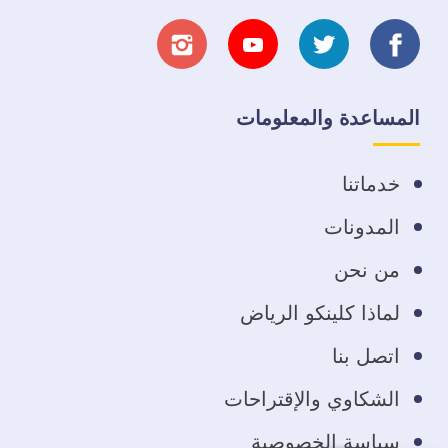
تابعنا
تابعنا
تابعنا
تابعنا
على
على
على
على
المساعدة والمعلومات
فيسبوك
تويتر
يوتيوب
انستجرام
خدماتنا
المدونات
من نحن
لماذا كلينكو الرياض
اتصل بنا
الشكاوي والإقتراحات
سياسة الخصوصية