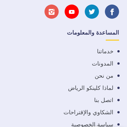
تابعنا
تابعنا
تابعنا
تابعنا
على
على
على
على
المساعدة والمعلومات
فيسبوك
تويتر
يوتيوب
انستجرام
خدماتنا
المدونات
من نحن
لماذا كلينكو الرياض
اتصل بنا
الشكاوي والإقتراحات
سياسة الخصوصية