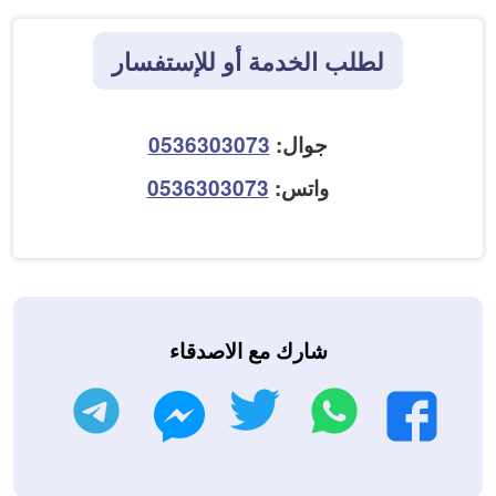
لطلب الخدمة أو للإستفسار
جوال:
0536303073
واتس:
0536303073
شارك مع الاصدقاء
واتساب
تويتر
تليجرام
فيسبوك
ماسنجر