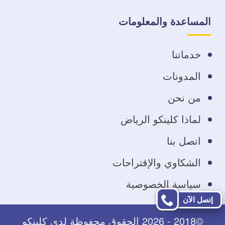
على
على
على
على
المساعدة والمعلومات
فيسبوك
تويتر
يوتيوب
انستجرام
خدماتنا
المدونات
من نحن
لماذا كلينكو الرياض
اتصل بنا
الشكاوي والإقتراحات
سياسة الخصوصية
إتصل الآن
©2018 - 2026 الحقوق محفوظة لدى كلينكو