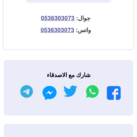
جوال:
0536303073
واتس:
0536303073
شارك مع الاصدقاء
واتساب
تويتر
تليجرام
فيسبوك
ماسنجر