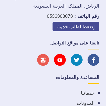
الرياض، المملكة العربية السعودية
رقم الهاتف :
0536303073
إضغط لطلب خدمة
تابعنا على مواقع التواصل
تابعنا
تابعنا
تابعنا
تابعنا
على
على
على
على
المساعدة والمعلومات
فيسبوك
تويتر
يوتيوب
انستجرام
خدماتنا
المدونات