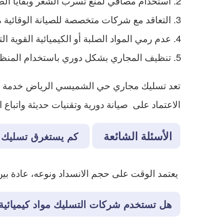
استخدام مصافي لمنع تسرب الشعر وبقايا الط
التعاقد مع شركات متخصصة للصيانة الوقائية مرة كل 6 أشهر ع
عدم رمي المواد الصلبة أو الكيميائية القوية الت
تنظيف المجاري بشكل دوري باستخدام المنظف
تعد تسليك مجاري حي الشميسي الرياض خدمة لا 
الاعتماد على صيانة دورية وتقنيات حديثة واتباع
الأسئلة الشائعة
كم يستغرق تسليك م
يعتمد الوقت على حجم الانسداد ونوعه، عادة بين 30 دقيقة وساعتين للانسدادات البسيطة، وقد تصل لساعات للانسدادات الكبيرة أو الشبكات المع
هل تستخدم شركات التسليك مواد كيميائية