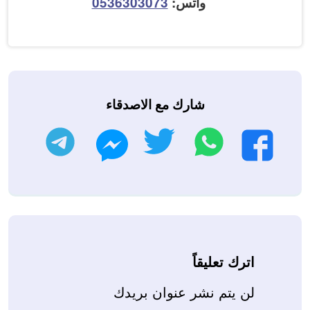
واتس:
0536303073
شارك مع الاصدقاء
واتساب
تويتر
تليجرام
فيسبوك
ماسنجر
اترك تعليقاً
لن يتم نشر عنوان بريدك