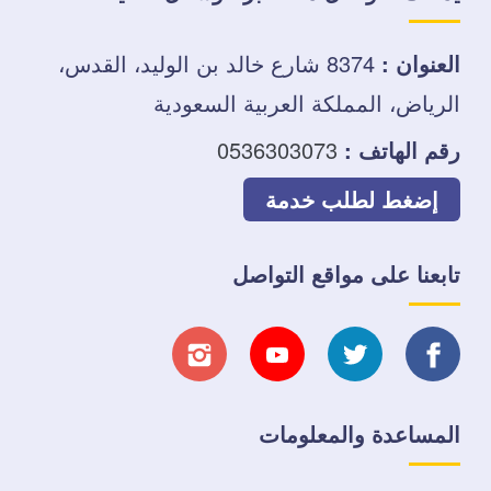
العنوان :
8374 شارع خالد بن الوليد، القدس،
الرياض، المملكة العربية السعودية
رقم الهاتف :
0536303073
إضغط لطلب خدمة
تابعنا على مواقع التواصل
تابعنا
تابعنا
تابعنا
تابعنا
على
على
على
على
المساعدة والمعلومات
فيسبوك
تويتر
يوتيوب
انستجرام