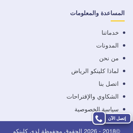
على
على
على
على
المساعدة والمعلومات
فيسبوك
تويتر
يوتيوب
انستجرام
خدماتنا
المدونات
من نحن
لماذا كلينكو الرياض
اتصل بنا
الشكاوي والإقتراحات
سياسة الخصوصية
إتصل الآن
©2018 - 2026 الحقوق محفوظة لدى كلينكو