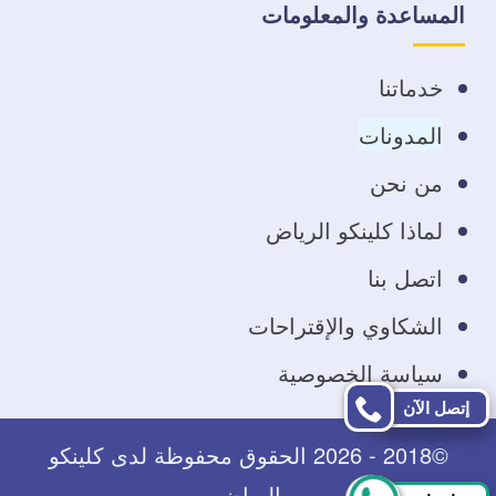
على
على
على
على
المساعدة والمعلومات
فيسبوك
تويتر
يوتيوب
انستجرام
خدماتنا
المدونات
من نحن
لماذا كلينكو الرياض
اتصل بنا
الشكاوي والإقتراحات
سياسة الخصوصية
إتصل الآن
©2018 - 2026 الحقوق محفوظة لدى كلينكو
الرياض