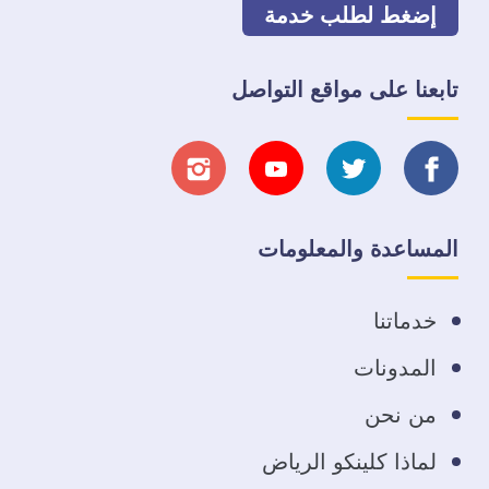
إضغط لطلب خدمة
تابعنا على مواقع التواصل
تابعنا
تابعنا
تابعنا
تابعنا
على
على
على
على
المساعدة والمعلومات
فيسبوك
تويتر
يوتيوب
انستجرام
خدماتنا
المدونات
من نحن
لماذا كلينكو الرياض