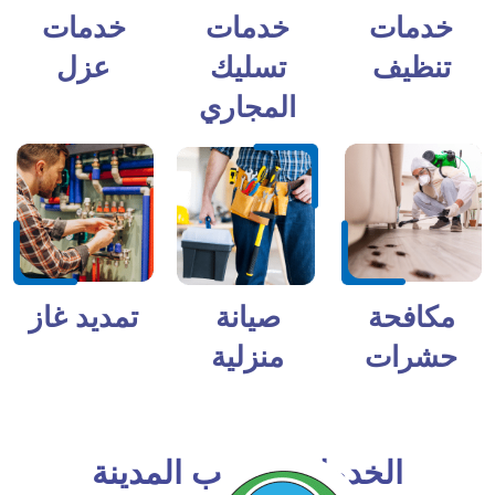
خدمات
خدمات
خدمات
تنظيف
تسليك
عزل
المجاري
مكافحة
صيانة
تمديد غاز
حشرات
منزلية
الخدمات بحسب المدينة